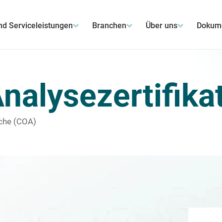
nd Serviceleistungen
Branchen
Über uns
Dokume
nalysezertifika
uche (COA)