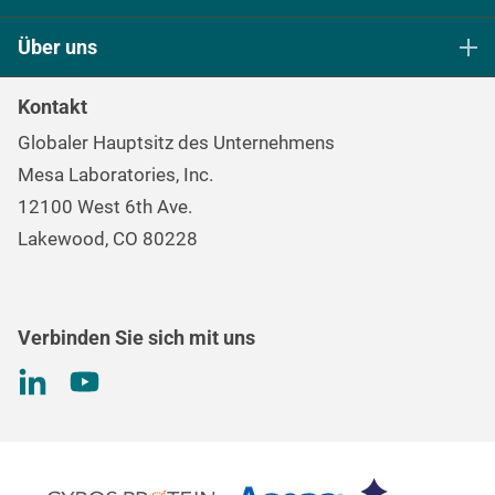
Sterilisationskontrolle in den Biowissenschaften
Über uns
Sterilisation und Reinigung im Gesundheitswesen​​​​​​​
Unser Ziel
Kontinuierliche Überwachung und Prozessüberwachung
Kontakt
Die Markenfamilie Mesa
Datenlogger
Globaler Hauptsitz des Unternehmens
Karriere
Umgebungskontrolle und Luftqualität
Mesa Laboratories, Inc.
Umwelt-, Sozial- und Unternehmensführungsprogramm
Gas- und Luftströmungsmessung
12100 West 6th Ave.
(ESG)
Qualitätskontrolle bei der Behandlung von
Lakewood, CO 80228
Informationen für
Investoren
Nierenerkrankungen
Drehmomentprüfung
Verbinden Sie sich mit uns